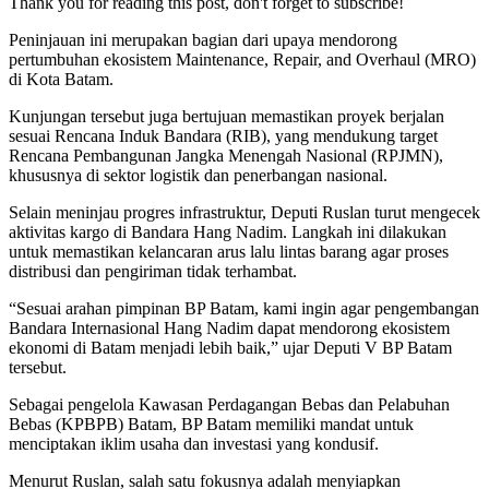
Thank you for reading this post, don't forget to subscribe!
Peninjauan ini merupakan bagian dari upaya mendorong
pertumbuhan ekosistem Maintenance, Repair, and Overhaul (MRO)
di Kota Batam.
Kunjungan tersebut juga bertujuan memastikan proyek berjalan
sesuai Rencana Induk Bandara (RIB), yang mendukung target
Rencana Pembangunan Jangka Menengah Nasional (RPJMN),
khususnya di sektor logistik dan penerbangan nasional.
Selain meninjau progres infrastruktur, Deputi Ruslan turut mengecek
aktivitas kargo di Bandara Hang Nadim. Langkah ini dilakukan
untuk memastikan kelancaran arus lalu lintas barang agar proses
distribusi dan pengiriman tidak terhambat.
“Sesuai arahan pimpinan BP Batam, kami ingin agar pengembangan
Bandara Internasional Hang Nadim dapat mendorong ekosistem
ekonomi di Batam menjadi lebih baik,” ujar Deputi V BP Batam
tersebut.
Sebagai pengelola Kawasan Perdagangan Bebas dan Pelabuhan
Bebas (KPBPB) Batam, BP Batam memiliki mandat untuk
menciptakan iklim usaha dan investasi yang kondusif.
Menurut Ruslan, salah satu fokusnya adalah menyiapkan