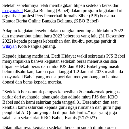
Setelah sebelumnya telah membagikan titipan sedekah beras dari
masyarakat
Bangka Belitung (Babel) dalam program kegiatan dari
organisasi profesi Pers Pemerhati Jurnalis Siber (PJS) bersama
Kantor Berita Online Bangka Belitung (KBO Babel).
Adapun kegiatan tersebut dalam rangka menutup akhir tahun 2022
dan menyambut tahun baru 2023 beberapa yang lalu (31 Desember
2022) kepada petugas kebersihan dan ibu-ibu petugas parkir di
wilayah
Kota Pangkalpinang.
Kepada jejaring media ini, Dedi Hidayat wakil sekretaris PJS Babel
menyampaikan bahwa kegiatan sedekah beras meneruskan sisa
titipan sedekah beras dari mitra PJS dan KBO Babel yang masih
belum disalurkan, karena pada tanggal 1-2 Januari 2023 masih ada
masyarakat Babel yang mensuport dan menyumbangkan bantuan
donasi dan beras kepada mereka.
“Sedekah beras untuk petugas kebersihan & emak-emak petugas
parkir dari ayahanda, abangnda dan adinda mitra PJS dan KBO
Babel sudah kami salurkan pada tanggal 31 Desember, dan saat
kembali kami salurkan kepada guru ngaji rumahan dan guru ngaji
penghafal Al Quran yang ada di pondok tanfiz,” ujar yang juga
salah satu sekretariat KBO Babel, Kamis (5/1/2023).
Dilanjutkannya, kegiatan sedekah beras ini sudah ditutup open