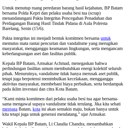
Untuk menutup ruang peredaran barang hasil kejahatan, BP Batam
bersama Polda Kepri dan pelaku usaha besi tua (scrap)
menandatangani Pakta Integritas Pencegahan Penadahan dan
Perdagangan Barang Hasil Tindak Pidana di Aula Polresta
Barelang, Senin (15/6).
Pakta integritas ini menjadi bentuk komitmen bersama
untuk
memutus mata rantai pencurian dan vandalisme yang merugikan
masyarakat, mengganggu keamanan lingkungan, serta mengancam
keberlangsungan aset dan fasilitas publik.
Kepala BP Batam, Amsakar Achmad, menegaskan bahwa
perlindungan fasilitas umum membutuhkan energi kolektif seluruh
pihak. Menurutnya, vandalisme tidak hanya merusak aset publik,
tetapi juga berpotensi menimbulkan kecelakaan, mengganggu
aktivitas masyarakat, membebani biaya perbaikan, serta berdampak
pada iklim investasi dan citra Kota Batam.
“Kami minta komitmen dari pelaku usaha besi tua agar bersama-
sama mengawal supaya vandalisme tidak terulang. Jika kita sehati
menjaga
Batam,
kota
ini akan semakin maju, bukan hanya untuk
kita tetapi juga untuk generasi mendatang,” ujar Amsakar.
Wakil Kepala BP Batam, Li Claudia Chandra, menambahkan