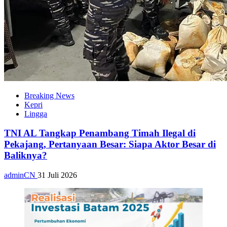
Breaking News
Kepri
Lingga
TNI AL Tangkap Penambang Timah Ilegal di
Pekajang, Pertanyaan Besar: Siapa Aktor Besar di
Baliknya?
adminCN
31 Juli 2026