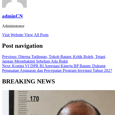
adminCN
Administrator
Visit Website
View All Posts
Post navigation
Previous:
Diterpa Tudingan, Tokoh Batam: Kritik Boleh, Tetapi
Jangan Menghakimi Sebelum Ada Bukti
Next:
Komisi VI DPR RI Apresiasi Kinerja BP Batam: Dukung
Penguatan Anggaran dan Percepatan Program Investasi Tahun 2027
BREAKING NEWS