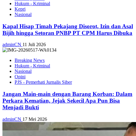
Hukum - Kriminal
Kepri
Nasional
Kapal Hisap Timah Pekajang Disorot, Izin dan Asal
Bijih hingga Setoran PNBP PT CPM Harus Dibuka
adminCN
11 Juli 2026
Breaking News
Hukum - Kriminal
Nasional
Opini
PJS - Pemerhati Jurnalis Siber
Jangan Main-main dengan Barang Korban: Dalam
Perkara Kematian, Jejak Sekecil Apa Pun Bisa
Menjadi Bukti
adminCN
17 Mei 2026