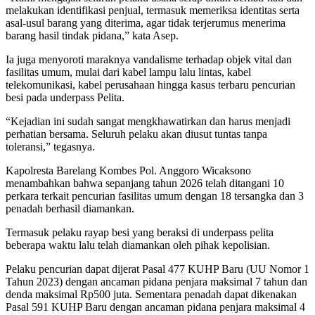
melakukan identifikasi penjual, termasuk memeriksa identitas serta
asal-usul barang yang diterima, agar tidak terjerumus menerima
barang hasil tindak pidana,” kata Asep.
Ia juga menyoroti maraknya vandalisme terhadap objek vital dan
fasilitas umum, mulai dari kabel lampu lalu lintas, kabel
telekomunikasi, kabel perusahaan hingga kasus terbaru pencurian
besi pada underpass Pelita.
“Kejadian ini sudah sangat mengkhawatirkan dan harus menjadi
perhatian bersama. Seluruh pelaku akan diusut tuntas tanpa
toleransi,” tegasnya.
Kapolresta Barelang Kombes Pol. Anggoro Wicaksono
menambahkan bahwa sepanjang tahun 2026 telah ditangani 10
perkara terkait pencurian fasilitas umum dengan 18 tersangka dan 3
penadah berhasil diamankan.
Termasuk pelaku rayap besi yang beraksi di underpass pelita
beberapa waktu lalu telah diamankan oleh pihak kepolisian.
Pelaku pencurian dapat dijerat Pasal 477 KUHP Baru (UU Nomor 1
Tahun 2023) dengan ancaman pidana penjara maksimal 7 tahun dan
denda maksimal Rp500 juta. Sementara penadah dapat dikenakan
Pasal 591 KUHP Baru dengan ancaman pidana penjara maksimal 4