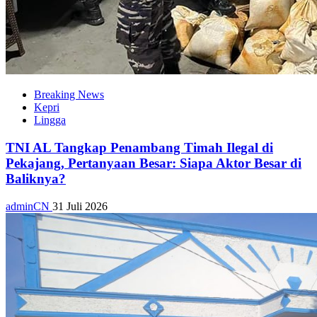
Breaking News
Kepri
Lingga
TNI AL Tangkap Penambang Timah Ilegal di
Pekajang, Pertanyaan Besar: Siapa Aktor Besar di
Baliknya?
adminCN
31 Juli 2026