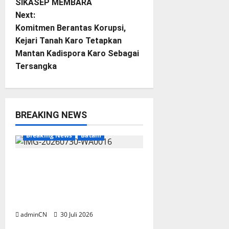
o
SIKASEP MEMBARA
Next:
s
Komitmen Berantas Korupsi,
t
Kejari Tanah Karo Tetapkan
Mantan Kadispora Karo Sebagai
n
Tersangka
a
v
BREAKING NEWS
i
Breaking News
Batam
g
Dapur SPPG Berdiri di
a
Kawasan Lokalisasi Sintai,
Ada Apa dengan Pemilihan
t
Lokasi?
i
adminCN
30 Juli 2026