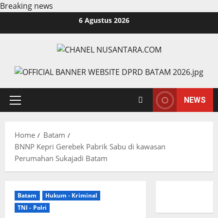
Breaking news
Skip
6 Agustus 2026
to
content
NEWS
Primary
Menu
Home
Batam
BNNP Kepri Gerebek Pabrik Sabu di kawasan
Perumahan Sukajadi Batam
Batam
Hukum - Kriminal
TNI - Polri