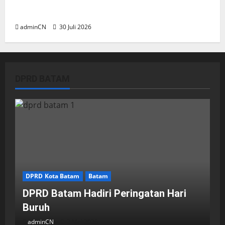
Dapur SPPG Berdiri di Kawasan Lokalisasi
Sintai, Ada Apa dengan Pemilihan Lokasi?
adminCN
30 Juli 2026
DPRD BATAM
DPRD Kota Batam
Batam
DPRD Batam Hadiri Peringatan Hari
Buruh
adminCN
2 Mei 2026