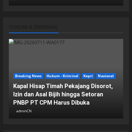
HUKUM & KRIMINAL
DPRD Kota Batam
Batam
Breaking News
Fraksi-fraksi di DPRD Kota Batam
Laporkan Hasil Reses dalam Rapat
Paripurna
Breaking News
Hukum - Kriminal
Kepri
Nasional
adminCN
29 April 2026
Kapal Hisap Timah Pekajang Disorot,
Izin dan Asal Bijih hingga Setoran
PNBP PT CPM Harus Dibuka
adminCN
11 Juli 2026
DPRD Kota Batam
Batam
Breaking News