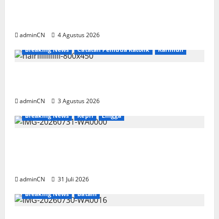
Penggerebekan Tambang Timah di Pekajang,
Ditemukan Senapan dan Airsoft Gun
adminCN
4 Agustus 2026
Breaking News
Catatan Pemuda Katolik
Karimun
Membangun Relasi, Dibalik Secangkir Kopi
Muncul Ide dan Gagasan yang Cemerlang
adminCN
3 Agustus 2026
Breaking News
Kepri
Lingga
TNI AL Tangkap Penambang Timah Ilegal di
Pekajang, Pertanyaan Besar: Siapa Aktor
Besar di Baliknya?
adminCN
31 Juli 2026
Breaking News
Batam