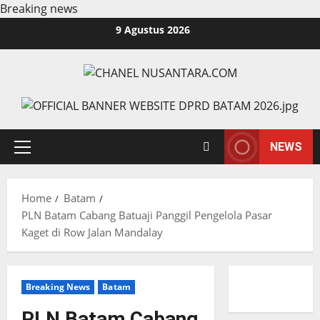
Breaking news
Skip
9 Agustus 2026
to
content
NEWS
Primary
Menu
Home
Batam
PLN Batam Cabang Batuaji Panggil Pengelola Pasar
Kaget di Row Jalan Mandalay
Breaking News
Batam
PLN Batam Cabang