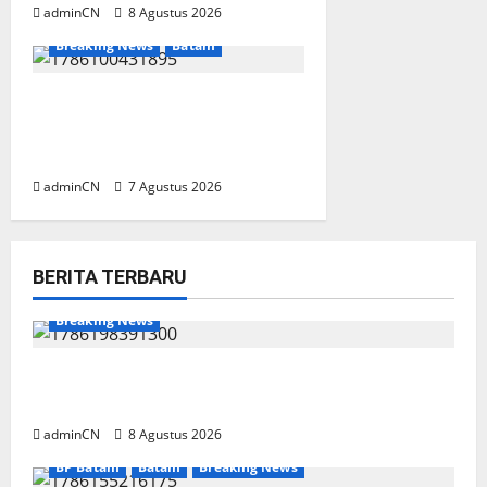
adminCN
8 Agustus 2026
Breaking News
Batam
Keberadaan Gudang BBM PT
RSE Dipertanyakan Warga,
Diduga Ada Aktivitas Ilegal
adminCN
7 Agustus 2026
BERITA TERBARU
Breaking News
Bukan Sekadar NPSN, Dugaan Kekerasan Anak
di Playgroup Djuwita Diminta Diusut Tuntas
adminCN
8 Agustus 2026
BP Batam
Batam
Breaking News