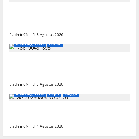
Terima Kunjungan Yayasan Anak Indonesia,
Ariastuty: Literasi Membangun SDM yang
Unggul
adminCN
8 Agustus 2026
Breaking News
Batam
Keberadaan Gudang BBM PT RSE
Dipertanyakan Warga, Diduga Ada Aktivitas
Ilegal
adminCN
7 Agustus 2026
Breaking News
Kepri
Lingga
Penggerebekan Tambang Timah di Pekajang,
Ditemukan Senapan dan Airsoft Gun
adminCN
4 Agustus 2026