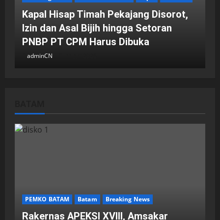
adminCN
29 April 2026
Kapal Hisap Timah Pekajang Disorot,
Izin dan Asal Bijih hingga Setoran
PNBP PT CPM Harus Dibuka
adminCN
11 Juli 2026
DPRD Kota Batam
Batam
Breaking News
BATAM
DPRD Kota Batam Buka Masa
Breaking News
Hukum - Kriminal
Nasional
Opini
PJS - Pemerhati Jurnalis Siber
Persidangan III Tahun Sidang 2026
Jangan Main-main dengan Barang
adminCN
29 April 2026
Korban: Dalam Perkara Kematian,
Jejak Sekecil Apa Pun Bisa Menjadi
Bukti
adminCN
17 Mei 2026
PEMKO BATAM
Batam
Breaking News
DPRD Kota Batam
Batam
Breaking News
Rakernas APEKSI XVIII, Amsakar