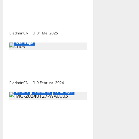
Tim Ombeng/Arif Juara
a
Pertama Turnamen Tenis
Meja PTM RDS Mumet’s
t
Batam 2025
i
adminCN
31 Mei 2025
BP Batam
Breaking News
Olahraga
o
n
Tingkatkan Wisatawan ke
Batam, Sektor Olahraga Turut
Harus Ditingkatkan
adminCN
9 Februari 2024
Batam
Nasional
Olahraga
Indonesia vs Australia, Ketua
KONI Batam dan Ultras
Garuda Batam Ajak
Masyarakat Nobar